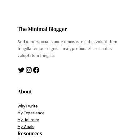
The Minimal Blogger
Sed ut perspiciatis unde omnis iste natus voluptatem
fringilla tempor dignissim at, pretium et arcu natus
voluptatem fringilla.
Twitter
Instagram
Facebook
About
Why I write
My Experience
My Journey
My Goals
Resources