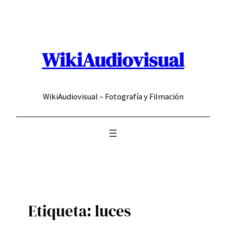
Saltar
al
contenido
WikiAudiovisual
WikiAudiovisual – Fotografía y Filmación
Etiqueta:
luces