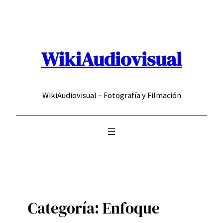
Saltar
al
contenido
WikiAudiovisual
WikiAudiovisual – Fotografía y Filmación
Categoría:
Enfoque