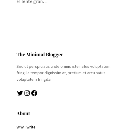
El lente gran…
The Minimal Blogger
Sed ut perspiciatis unde omnis iste natus voluptatem
fringilla tempor dignissim at, pretium et arcu natus
voluptatem fringilla.
Twitter
Instagram
Facebook
About
Why I write