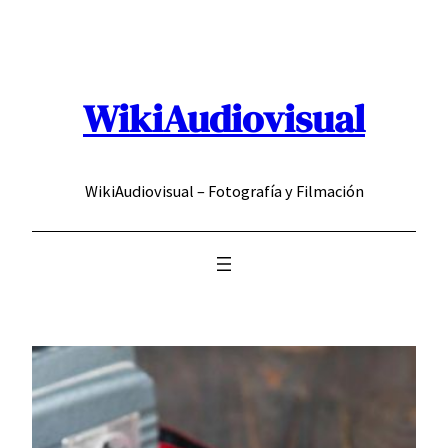
Saltar
al
contenido
WikiAudiovisual
WikiAudiovisual – Fotografía y Filmación